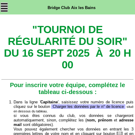
Bridge Club Aix les Bains
"TOURNOI DE
RÉGULARITÉ DU SOIR"
DU 16 SEPT 2025 À 20 H
00
Pour inscrire votre équipe, complétez le
tableau ci-dessous :
Dans la ligne '
Capitaine
', saisissez votre numéro de licence puis
cliquez sur le bouton
Charger les données par le n° de licence
situé
.
en dessous du tableau
si vous êtes connus du club, vos données se chargeront
automatiquement, sinon, complétez les (
nom, prénom
et
adresse
mail
sont obligatoires).
Vous pouvez également chercher vos données en entrant les 3
premières lettres de votre nom et en cliquant sur bouton
[...]
et en