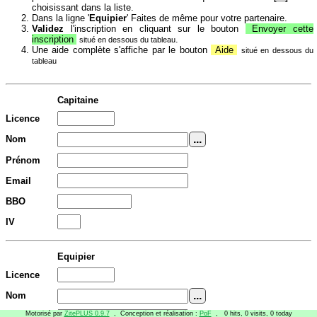
choisissant dans la liste.
Dans la ligne '
Equipier
' Faites de même pour votre partenaire.
Validez
l'inscription en cliquant sur le bouton
Envoyer cette
inscription
.
situé en dessous du tableau
Une aide complète s'affiche par le bouton
Aide
situé en dessous du
tableau
Capitaine
Licence
Nom
Prénom
Email
BBO
IV
Equipier
Licence
Nom
Motorisé par
ZitePLUS 0.9.7
, Conception et réalisation :
PoF
, 0 hits, 0 visits, 0 today
Prénom