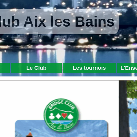
lub Aix les Bains
Le Club
Les tournois
L'Ens